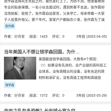
张作霖混得风生水起之时，被仇家盯上了。为防不测，他准备聘用
专业的贴身保镖。一名小伙去面试时，遇到刺客不去追，张作霖却
当场拍板：就他了。张作霖自幼家贫，父亲早亡，母亲带着一大家
子人投靠外祖父。那个年代，家家户户都缺衣少食，张作霖为了减
轻家里负担，14岁就外出讨生活。甲午中
张作霖
作者：
好奇客
阅读：1423 评论：0
3年前 (2023-04-05)
当年美国人不想让钱学森回国，为什么不找机会干掉他？
美国能放钱学森回国，大致有4个原因：
（1）如果没有先进的、全产业链的高科技工
业体系，没有高精尖的设备，没有充足的原
材料和采矿业，没有高级工程师和高级技
师。美国人坚信，即使送给中国100个钱学
钱学森
森，也绝对无法把图纸变成武器。（2）钱学
作者：
好奇客
阅读：1372 评论：0
3年前 (2023-03-29)
森只是航空和导弹科学家，美国人坚信中国
没
安史之乱有多恐怖？长安城十室九空，三万百姓被煮熟吃掉