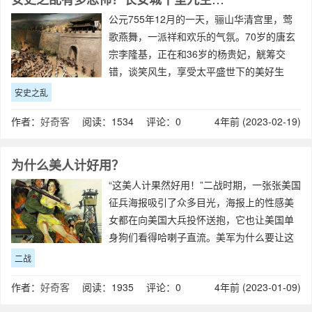
公元755年12月的一天，骊山华清宫里，莺
歌燕舞，一派祥和欢乐的气氛。70岁的唐玄
宗李隆基，正在和36岁的杨贵妃，觥筹交
错，谈笑风生，享受太平盛世下的美好生
活。突然，丞相杨国忠一路小跑，神色凝重
安史之乱
地将一封八百里加急的情报交给唐玄宗。唐
作者：
好奇客
阅读：1534 评论：0
4年前 (2023-02-19)
玄宗微笑着，一边端着酒杯，一边打开情报
为什么美人计好用？
“这美人计果然好用！”二战时期，一张张美国
征兵海报吸引了众多目光，海报上的性感美
女都在向美国大兵投怀送抱，它也让美国单
身狗们看得哈喇子直流。美军为什么要让这
些性感大妞，作为海报的主角呢？1941年，
二战
日本偷袭珍珠港后，罗斯福非常愤怒，为了
作者：
好奇客
阅读：1935 评论：0
4年前 (2023-01-09)
雪耻，美军向日本宣战。但是当时，美