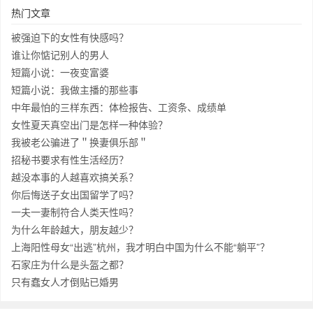
热门文章
被强迫下的女性有快感吗？
谁让你惦记别人的男人
短篇小说：一夜变富婆
短篇小说：我做主播的那些事
中年最怕的三样东西：体检报告、工资条、成绩单
女性夏天真空出门是怎样一种体验？
我被老公骗进了＂换妻俱乐部＂
招秘书要求有性生活经历？
越没本事的人越喜欢搞关系？
你后悔送子女出国留学了吗？
一夫一妻制符合人类天性吗？
为什么年龄越大，朋友越少？
上海阳性母女“出逃”杭州，我才明白中国为什么不能“躺平”？
石家庄为什么是头盔之都？
只有蠢女人才倒贴已婚男