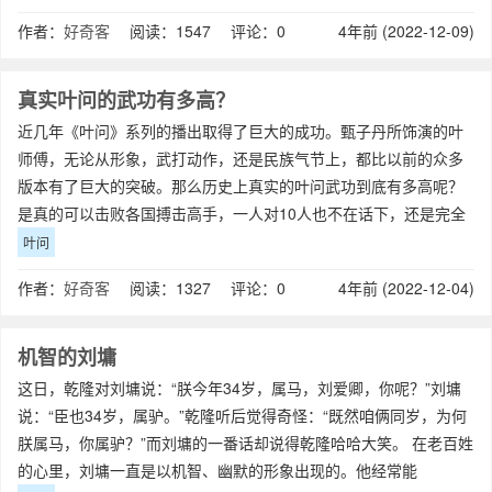
作者：
好奇客
阅读：1547 评论：0
4年前 (2022-12-09)
真实叶问的武功有多高？
近几年《叶问》系列的播出取得了巨大的成功。甄子丹所饰演的叶
师傅，无论从形象，武打动作，还是民族气节上，都比以前的众多
版本有了巨大的突破。那么历史上真实的叶问武功到底有多高呢？
是真的可以击败各国搏击高手，一人对10人也不在话下，还是完全
是影视夸张？真实的叶问咏
叶问
作者：
好奇客
阅读：1327 评论：0
4年前 (2022-12-04)
机智的刘墉
这日，乾隆对刘墉说：“朕今年34岁，属马，刘爱卿，你呢？”刘墉
说：“臣也34岁，属驴。”乾隆听后觉得奇怪：“既然咱俩同岁，为何
朕属马，你属驴？”而刘墉的一番话却说得乾隆哈哈大笑。 在老百姓
的心里，刘墉一直是以机智、幽默的形象出现的。他经常能