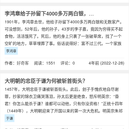
李鸿章给子孙留下4000多万两白银，他的后代怎么样了？
1901年，李鸿章去世，他给子孙留下4000多万两白银和无数家产。
可没想到，52年后，他的孙子，43岁的李子嘉，竟因为穷得买不起
食物，活活饿死了。死后，他的身上只裹了一张破草席，找了一个
空旷的地方，草草埋葬了事。俗话说得好：富不过三代。一个家族
的繁荣是很难超过三代的，
李鸿章
作者：
好奇客
阅读：1551 评论：0
4年前 (2022-12-28)
大明朝的忠臣于谦为何被斩首街头？
1457年，大明忠臣于谦被斩首街头。此后，刽子手愧疚地自尽谢
罪，抄家的锦衣卫痛哭落泪，孙太后更是绝食，怒斥明英宗：“昏
君！你怎么能杀于谦？谁都可以动他，只有你没资格！”正统十四年
（1449年），大明朝迎来了开国以来的第一次大危机。明英宗朱祁
镇在佞臣王振的怂恿下亲率50万
于谦