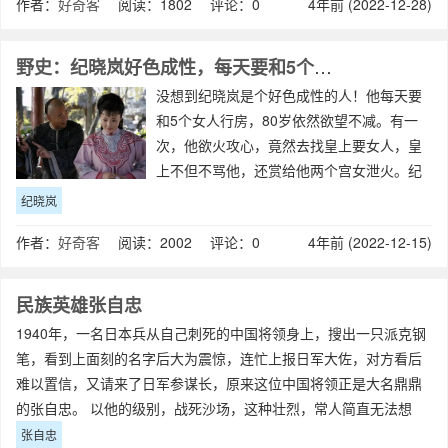
作者：
好奇客
阅读：1802 评论：0
4年前 (2022-12-28)
野史：纪晓岚好色成性，每天要和5个女人行房
没想到纪晓岚是个好色成性的人！他每天要
和5个女人行房，80岁依然欲望不减。有一
次，他欲火攻心，竟然去找皇上要女人，皇
上不但不骂他，还赏给他两个宫女泄火。纪
晓岚是个天才，7岁通过童生试，24岁乡试获
纪晓岚
得第一名，31岁殿试取得第4名的成绩，然后
作者：
好奇客
阅读：2002 评论：0
4年前 (2022-12-15)
就走上了仕途。不过，乾隆是个颜控
民族英雄张自忠
1940年，一名日本兵从自己刺死的中国将领身上，搜出一只派克钢
笔，看到上面刻的名字后大为震惊，连忙上报日军大佐，对方看后
难以置信，又请来了日军参谋长，原来这位中国将领正是大名鼎鼎
的张自忠。 以他的级别，战死沙场，这种壮烈，常人简直无法想
像，
张自忠