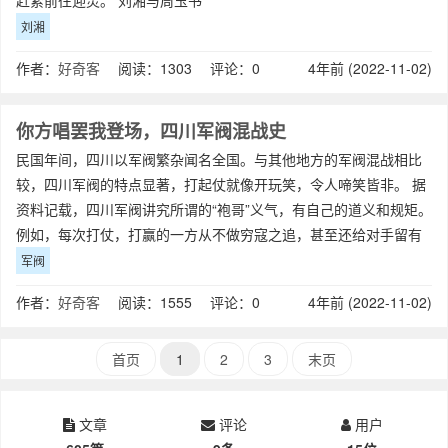
赶紧前往迎灵。 刘湘与周玉书
刘湘
作者：
好奇客
阅读：1303 评论：0
4年前 (2022-11-02)
你方唱罢我登场，四川军阀混战史
民国年间，四川以军阀繁杂闻名全国。与其他地方的军阀混战相比
较，四川军阀的特点显著，打起仗就像开玩笑，令人啼笑皆非。 据
资料记载，四川军阀讲究所谓的“袍哥”义气，有自己的道义和规矩。
例如，每次打仗，打赢的一方从不做穷寇之追，甚至还给对手留有
休
军阀
作者：
好奇客
阅读：1555 评论：0
4年前 (2022-11-02)
首页
1
2
3
末页
文章
评论
用户