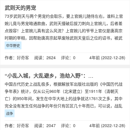
武则天的男宠
73岁武则天与两个男宠约会取乐，要上官婉儿随侍左右，谁料上官
婉儿竟与男宠暗通款曲，武则天撞破后拔刀刺向上官婉儿，后者差
点毁容！上官婉儿真有这么风流？上官婉儿的爷爷上官仪是唐高宗
时期的宰相，因帮助唐高宗起草废除武则天皇后之位的诏书，被武
则天记恨，含冤下狱，以谋反的罪名被处
中华野史
作者：
好奇客
阅读：2624 评论：0
4年前 (2022-12-28)
“小乱入城，大乱避乡，浩劫入野”：中国古代的战乱避祸观
中国古代历史上战乱极多，根据解放军出版社出版的《中国历代战
争年表》统计，仅从公元960年（北宋建立）至1911年（清朝灭
亡）的950年间，发生在中华大地上的战争就达1761次之多，其中
完全没有发生任何战争的年份只有区区几十年而已，可以说，战乱
对古代的黎民百姓来说是一种常
战争
作者：
好奇客
阅读：2047 评论：0
4年前 (2022-12-28)