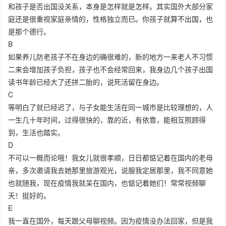
和孩子是否出国没关系，本身是怎样就是怎样。其实国外大部分家
庭还是很重视家庭亲情的，性格独立而已。你孩子就算不出国，也
是那个德行。
B
如果养儿防老孩子不在身边的确很难的，新的地方一来老人不习惯
二来会增加孩子负担，孩子也不会经常回来，我身边几个孩子出国
读书年龄已经大了还拼二胎的，说死活留在身边。
C
等明白了就已经迟了，与子女能生活在同一城市是比较理想的，人
一生几十年时间，过得很快的，靠的近，有依靠，能相互照顾得
到，生活也踏实。
D
不可以一概而论哦！我女儿就很孝顺，日日都惦记着在国内的老母
亲，多次邀请我去她那里旅游观光，说服我定居那里，我不同意她
也就随我，现在疫情我就呆在国内，也惦记着她们！常常视频聊
天！挺好的。
E
我一直在国外，每天跟父母聊视频。因为疫情没办法回家，但是我