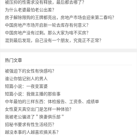
被压抑的性需求没有释放，最后都去哪了？
为什么老婆最怕老公出差？
房子解除限购的王牌都亮出，房地产市场会迎来第二春吗？
中国房地产市场开启新一轮去库存有何意义？
中国房地产没有过剩。那么大家为啥不买房？
混到最后发现，自己没有一个朋友，究竟正不正常？
热门文章
被强迫下的女性有快感吗？
谁让你惦记别人的男人
短篇小说：一夜变富婆
短篇小说：我做主播的那些事
中年最怕的三样东西：体检报告、工资条、成绩单
女性夏天真空出门是怎样一种体验？
我被老公骗进了＂换妻俱乐部＂
招秘书要求有性生活经历？
越没本事的人越喜欢搞关系？