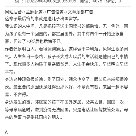
读书
| 2022年04月08日09:59:05 | 阅读：4675 | 评论：0
网站后台->主题配置->广告设置->文章顶部广告
这辈子最后悔的事就是送儿子出国留学。
我认识的人中间，凡是把孩子送出国读书的都后悔，无一例外。因
为孩子没有一个回国的，都定居国外。其中有四个一开始还很自
豪，但过了70岁后也后悔不已。
作者还是明白人，看得透彻通达。这样做干净利落，免得生很多闲
气。人生各自一条路，孩子长大成人以后的生活就是他自己的事情
了。现代很多人物质丰富亲情贫乏，人生不会快乐，早些明白早些
幸福。
身边这种现象很普遍，到了国外，观念也变了，跟父母亲戚都很冷
漠。最重要的原因还是过得没那么好，不是真有钱，来回一趟不容
易，不舍得。
身边发生的事，邻居家的孩子在国外定居，父亲去世，回国一次，
等母亲病危时，碰到疫情无法回国，只是电话让医院拔管处理，母
亲的后事也是委托国内的朋友。
A