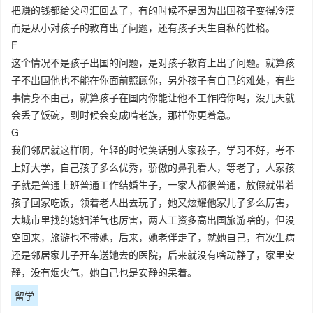
把赚的钱都给父母汇回去了，有的时候不是因为出国孩子变得冷漠
而是从小对孩子的教育出了问题，还有孩子天生自私的性格。
F
这个情况不是孩子出国的问题，是对孩子教育上出了问题。就算孩
子不出国他也不能在你面前照顾你，另外孩子有自己的难处，有些
事情身不由己，就算孩子在国内你能让他不工作陪你吗，没几天就
会丢了饭碗，到时候会变成啃老族，那样你更着急。
G
我们邻居就这样啊，年轻的时候笑话别人家孩子，学习不好，考不
上好大学，自己孩子多么优秀，骄傲的鼻孔看人，等老了，人家孩
子就是普通上班普通工作结婚生子，一家人都很普通，放假就带着
孩子回家吃饭，领着老人出去玩了，她又炫耀他家儿子多么厉害，
大城市里找的媳妇洋气也厉害，两人工资多高出国旅游啥的，但没
空回来，旅游也不带她，后来，她老伴走了，就她自己，有次生病
还是邻居家儿子开车送她去的医院，后来就没有啥动静了，家里安
静，没有烟火气，她自己也是安静的呆着。
留学