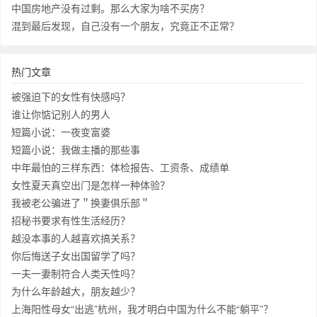
中国房地产没有过剩。那么大家为啥不买房？
混到最后发现，自己没有一个朋友，究竟正不正常？
热门文章
被强迫下的女性有快感吗？
谁让你惦记别人的男人
短篇小说：一夜变富婆
短篇小说：我做主播的那些事
中年最怕的三样东西：体检报告、工资条、成绩单
女性夏天真空出门是怎样一种体验？
我被老公骗进了＂换妻俱乐部＂
招秘书要求有性生活经历？
越没本事的人越喜欢搞关系？
你后悔送子女出国留学了吗？
一夫一妻制符合人类天性吗？
为什么年龄越大，朋友越少？
上海阳性母女“出逃”杭州，我才明白中国为什么不能“躺平”？