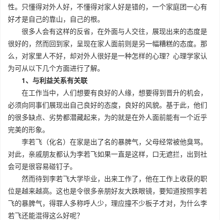
性。只懂得对外人好，不懂得对家人好是错的，一个家庭团一心有
好才是自己的靠山，自己的根。
很多人会有这样的反省，在外面与人交往，展现出来的态度是
很好的，然而回到家，呈现在家人面前则是另一幅糟糕的态度。那
么，对家里人不好，却对外人很好是一种怎样的心理？心理学家认
为可从以下几个方面进行了解。
1、与利益关系有关联
在工作当中，人们想要有良好的人缘，想要得到晋升的机会，
必须向同事们展现出自己良好的态度，良好的风貌。基于此，他们
的很多缺点、劣势都潜藏起来，为的就是在外人面前能有一个近乎
完美的形象。
李若飞（化名）在家是出了名的暴脾气，父母经常被他臭骂。
对此，亲戚朋友都认为李若飞如果一直是这样，口无遮拦，出到社
会可是很容易碰钉子。
然而待到李若飞大学毕业，出来工作了，他在工作上收获的职
位是越来越高。这也是令很多亲朋好友大跌眼镜，要知道按照李若
飞的暴脾气，得罪人多称呼人少，理应撞不少板子才对，为什么李
若飞还能混得这么好呢？