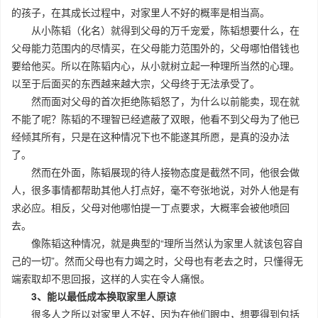
的孩子，在其成长过程中，对家里人不好的概率是相当高。
从小陈韬（化名）就得到父母的万千宠爱，陈韬想要什么，在
父母能力范围内的尽情买，在父母能力范围外的，父母哪怕借钱也
要给他买。所以在陈韬内心，从小就树立起一种理所当然的心理。
以至于后面买的东西越来越大宗，父母终于无法承受了。
然而面对父母的首次拒绝陈韬怒了，为什么以前能卖，现在就
不能了呢？陈韬的不理智已经遮蔽了双眼，他看不到父母为了他已
经倾其所有，只是在这种情况下也不能遂其所愿，是真的没办法
了。
然而在外面，陈韬展现的待人接物态度是截然不同，他很会做
人，很多事情都帮助其他人打点好，毫不夸张地说，对外人他是有
求必应。相反，父母对他哪怕提一丁点要求，大概率会被他喷回
去。
像陈韬这种情况，就是典型的“理所当然认为家里人就该包容自
己的一切”。然而父母也有力竭之时，父母也有老去之时，只懂得无
端索取却不思回报，这样的人实在令人痛恨。
3、能以最低成本换取家里人原谅
很多人之所以对家里人不好，因为在他们眼中，想要得到包括