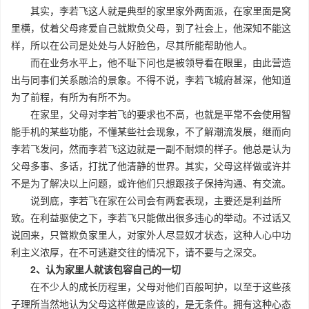
其实，李若飞这人就是典型的家里家外两面派，在家里面是窝
里横，仗着父母疼爱自己就欺负父母，到了社会上，他深知不能这
样，所以在公司是处处与人好脸色，尽其所能帮助他人。
而在业务水平上，他不耻下问也是被领导看在眼里，由此营造
出与同事们关系融洽的景象。不得不说，李若飞城府甚深，他知道
为了前程，有所为有所不为。
在家里，父母对李若飞的要求也不高，也就是平常不会使用智
能手机的某些功能，不懂某些社会现象，不了解潮流发展，继而向
李若飞发问，然而李若飞这边就是一副不耐烦的样子。他总是认为
父母多事、多话，打扰了他清静的世界。其实，父母这样做或许并
不是为了解决以上问题，或许他们只想跟孩子保持沟通、有交流。
说到底，李若飞在家在公司会有两套表现，主要还是利益所
致。在利益驱使之下，李若飞只能做出很多违心的举动。不过话又
说回来，只管欺负家里人，对家外人尽显奴才状态，这种人心中功
利主义浓厚，在不可逃避交往的情况下，请不要与之深交。
2、认为家里人就该包容自己的一切
在不少人的成长历程里，父母对他们百般呵护，以至于这些孩
子理所当然地认为父母这样做是应该的，是无条件。拥有这种心态