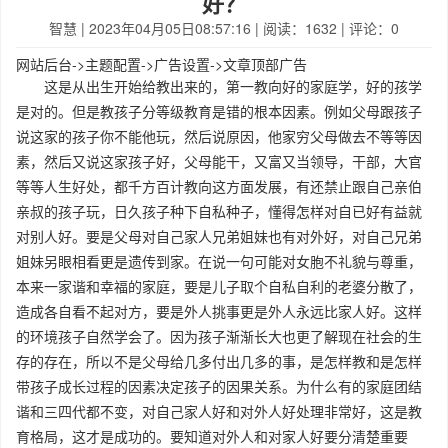
好？
智慧
| 2023年04月05日08:57:16 | 阅读：1632 | 评论：0
网站后台->主题配置->广告设置->文章顶部广告
这是从出生开始给教出来的，第一教向好的家庭学，好的孩学
是对的。但是教孩子分等级教育是错的根本因素。例如父母跟孩子
说这家的孩子你不能他玩，然后说原因，他家穷父母做去不等等因
素，然后又说这家孩子好，父母能干，又富又当领导，干部，大官
等等人生好处，都千方百计教向这方面发展，有还禁止跟自己亲伯
亲叔的孩子玩，日久孩子种下自私种子，懂得怎样对自已好有益就
对别人好。要是父母对自己家人兄弟姐妹也有对外好，对自己兄弟
姐妹另眼相看更是遗传到家。在说一句可能对女胞不礼貌与尊重，
本来一家谐和幸福的家庭，要是儿子取个自私自利的老婆分散了，
造成各自看不起对方，要是外人挑事更是外人永远比家人好。这样
的环境孩子自然学会了。因为孩子渐渐长大也更了解现在社会的生
存的存在，所以不是父母给几多付出几多的事，是怎样教和是怎样
带孩子成长过程的因素决定孩子的因果关系。为什么有的家庭团结
谐和三四代都不变，对自己家人好和对外人好处理非常好，这是教
育格局，这才是成功的。要知道对外人和对家人好要分清楚重要