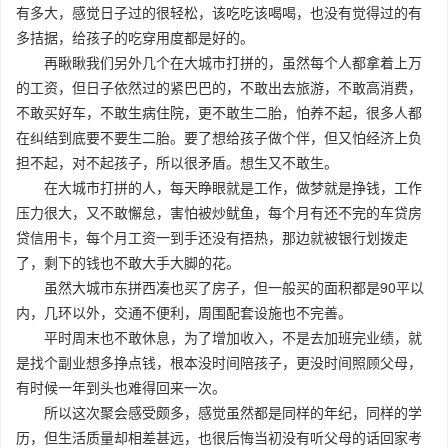
有多大，感觉日子过的很轻松，该吃吃该喝喝，也没有觉得过的有
多拮据，给孩子的吃穿用度都是好的。
再瞅瞅我们另外几个在大城市打拼的，虽然每个人都拿着上万
的工资，但日子依然过的紧巴巴的，不敢出去旅游，不敢高消费，
不敢买好车，不敢生病住院，更不敢生二胎，怕养不起，很多人都
在纠结到底要不要生二胎。要了想给孩子做个伴，但又怕经济上负
担不起，对不起孩子，所以很矛盾。想生又不敢生。
在大城市打拼的人，每天睁眼就是工作，做梦就是挣钱，工作
压力很大，又不敢懈怠，害怕被炒鱿鱼，每个月有还不完的车贷房
贷信用卡，每个月工资一到手还没有捂热，那边就被银行划拨走
了，剩下的钱也不敢大手大脚的花。
虽然大城市东拼西凑也买了房子，但一般买的面积都是90平以
内，几环以外，交通不便利，周围配套设施也不完善。
平时周末也不敢休息，为了增加收入，不是去加班完业绩，就
是找个副业想多挣点钱，根本没时间陪孩子，更没时间照顾父母，
有时候一年到头也难得回来一次。
所以这次聚会感受颇多，感觉虽然都是同样的年纪，同样的学
历，但生活质量却相差甚远，也很后悔当初没有听父母的话回家考