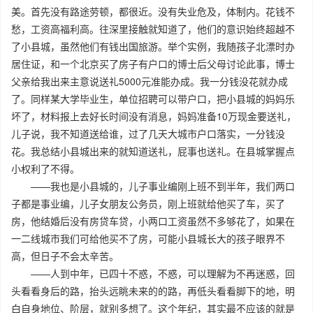
美。首先没有路途劳顿，都很近。没有失业危及，体制内。花钱不
愁，工资高福利高。往深里接触就知道了，他们的意识始终超越不
了小县城，虽然他们有钱出国旅游。举个实例，我随孩子北漂时办
居住证，和一个北京买了房子有户口的博士后父母讨论此事，博士
父亲给我出来主意说送礼5000元准能办成。我一分钱没花就办成
了。同样某大学毕业生，单位招聘可以带户口，把小县城的妈妈乐
坏了，材料报上去好长时间没有消息，妈妈准备10万现金要送礼，
儿子说，我不知道送给谁，过了几天大城市户口落实，一分钱没
花。我总结小县城出来的就知道送礼，屁事也送礼。在县城掌握点
小权利了不得。
——我也是小县城的，儿子事业编刚上班不到半年，我们两口
子都是事业编，儿子女朋友公务员，刚上班就给他买了车，买了
房，他结婚后没有房贷车贷，小两口工资虽然不多够花了，如果在
一二线城市我们可给他买不了房，可能小县城长大的孩子眼界不
高，但日子不会太辛苦。
——人到中年，已四十不惑，不惑，可以理解为不再迷惑，回
头看看身后的路，抬头远眺未来的的路，再低头看看脚下的地，明
白自身地位、阶层，就别多想了。这个年纪，其实最不应该的就是