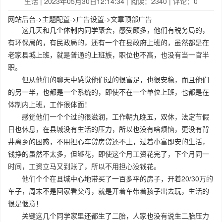
生活
| 2023年05月30日12:14:34 | 阅读：2340 | 评论：0
网站后台->主题配置->广告设置->文章顶部广告
这几天和几个体制内同学聚会，感受颇多，他们有税务局的，
有环保局的，有民政局的，还有一个在县政府上班的，虽然都是在
老家县城上班，就是普通的上班族，职位也不高，也没有当一官半
职。
但从他们的聊天中感觉他们过的很富足，也很安稳，而且他们
的另一半，也都是一个系统的，即使不在一个单位上班，也都是在
体制内上班，工作很体面！
感觉他们一个个过的很滋润，工作朝九晚五，双休，法定节假
日也休息，在县城没有生活的压力，所以也没有啥烦恼，更没有背
井离乡的困惑，不用担心车贷房贷还不上，过着小富即安的生活，
钱挣的虽然不太多，但够花，即使这个月工资花完了，下个月同一
时间，工资立马又到账了，所以不用担心没钱花。
他们个个在县城中心地带买了一百多平的房子，开着20/30万的
车子，周末不是回家看父母，就是开着车带着孩子出去玩，生活的
很是惬意！
关键这几个同学家里还都生了二胎，人家也没有说生二胎压力