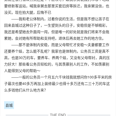
要修新客运站，喊我亲舅去那里买套旧房等拆迁，我亲舅没信，也
没买。现在拍大腿，后悔不已
——我和老公体制内，过着你说的生活，但是我不想让孩子在
回来县城过这种日子了，一生望到头的日子，安稳但是不够精彩，
我还是希望她去外面闯一闯，但是唯一的好处就是我们将来不会拖
累她，会对她有所帮助和支持吧，退休后再去她工作的地方住。
——那不是体制内安稳，而是父母帮忙才安稳～夫妻都要工作
还要养个娃，怎么能不乱呢？我家也是体制内，公务员工资是真不
高，也是30万的车，要养车、养两个娃，又没有父母帮衬，真的压
力好大！那些看公务员轻松的，与其羡慕别人的工作，不如羡慕别
人能得到父母的帮助～
——一般的公务员一个月五六千块钱我就想问你100多平米的房
子最次也要40多万再加上装修最少也得十多万还有二三十万的车这
么多钱他们从什么地方来？
县城
THE END