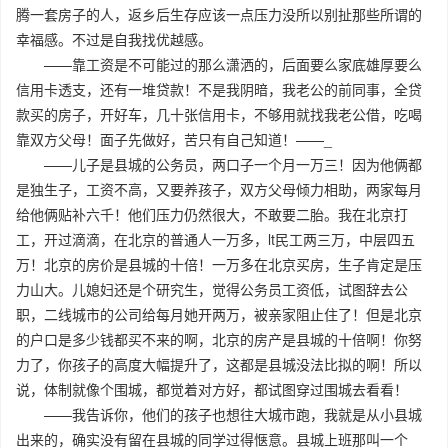
腾一套房子的人，返乡后生存应该一点压力没所以别扯那些所谓的
幸福感。不过是自我找优越感。
——靠工资是不可能过的那么潇洒的，后面要么家底雄厚要么
信用卡透支，还有一堆贷款！不是我阴暗，我老公的前同事，全贷
款买的房子，开好车，几十张信用卡，不够用就找我老公借，吃喝
靠双方父母！面子先做好，苦只有自己知道！——_
——儿子是县城的公务员，两口子一个月一万三！因为他俩都
是独生子，工资不高，又要养孩子，双方父母倾力相助，两家每月
给他俩贴补六千！他们压力仍然很大，不敢要二胎。我在北京打
工，开过滴滴，在北京的普通人一万多，lt民工两三万，中层四五
万！北京的房价是县城的十倍！一万多在北京买房，生子肯定是压
力山大。儿媳妇还是个研究生，觉得公务员工资低，试图辞去公
职，二线城市的公司给每月她开两万，被亲家阻止住了！但是北京
的户口是多少钱都买不来的啊，北京的房产是县城的十倍啊！你努
力了，你孩子的高度大幅提升了，这都是县城没法比拟的啊！所以
说，体制就像个围城，都觉着对方好，都试图穿过围城去看看！
——我告诉你，他们的孩子也想往大城市跑，我就是从小县城
出来的，确实没有留在县城的同学过得惬意。县城上班那叫一个