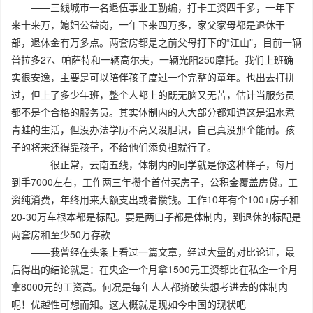
——三线城市一名退伍事业工勤编，打卡工资四千多，一年下
来十来万，媳妇公益岗，一年下来四万多，家父家母都是退休干
部，退休金有万多点。两套房都是之前父母打下的“江山”，目前一辆
普拉多27、帕萨特和一辆高尔夫，一辆光阳250摩托。我们上班确
实很安逸，主要是可以陪伴孩子度过一个完整的童年。也出去打拼
过，但上了多少年班，整个人都上的既无脑又无苦，估计当服务员
都不是个合格的服务员。其实体制内的人大部分都知道这是温水煮
青蛙的生活，但没办法学历不高又没胆识，自己真没那个能耐。孩
子的将来还得靠孩子，不给他们添负担就行了。
——很正常，云南五线，体制内的同学就是你这种样子，每月
到手7000左右，工作两三年攒个首付买房子，公积金覆盖房贷。工
资纯消费，年终用来大额支出或者攒钱。工作10年有个100+房子和
20-30万车根本都是标配。要是两口子都是体制内，到退休的标配是
两套房和至少50万存款
——我曾经在头条上看过一篇文章，经过大量的对比论证，最
后得出的结论就是：在央企一个月拿1500元工资都比在私企一个月
拿8000元的工资高。何况是每年人人都挤破头想考进去的体制内
呢！优越性可想而知。这大概就是现如今中国的现状吧