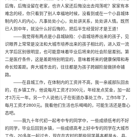
后悔，后悔没留在老家，也许人家还后悔没出去闯荡呢？家家有本
难念的经，你只看到了别人幸福地时候，没看到或在一个小县城体
制内的人的内心，凡事处处小心，处处讲关系，处处讲人情。既然
已人到中年，就没什么好后悔的，把后半生经营好才是王道！
——我觉得有两点是小县城缺陷：小县城培养出来的孩子，见
识眼界上常常是没法和大城市培养出来的孩子相比的，进入双一流
大学后区别很明显，也可能意味着毕业后将来的社会阶层差别。第
二是医疗条件，这是差距特别明显的，意味着将来的健康保障和寿
命长短差距。奔大城市去的，往往都是为孩子跨越阶层做拼命铺
路。
——在县城工作，在体制内的工资并不高，我一亲戚部队回去
的，在乡镇工作，他说每月工资才2300元，年经发点奖金，加一起
才3万元一年。另一个人说他儿子在街道办事处工作，工作5年了，
每月工资才2800元。我看他们生活也乐喝喝的，可能生活还是靠心
态吧。
——我九十年代初一起考中专的同学中，一些成绩低考的不好
的同学，毕业后回到乡镇，一些成绩高考上好中专的同学在大城市
工作，20多年一起过去，现在在农村的那些同学基本都是乡、县、