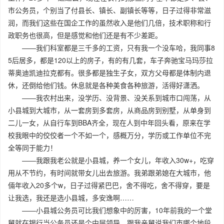
市公务员，个别当了付县长、镇长、副镇长等等，日子过得非常滋
润，而我们这些在国企工作的虽然收入是他们几倍，技术职称和行
政职务也很高，但是感觉和他们还是有不少差距。
——我们科室都是三千多的工资，只有我一个没车哈，我同事8
5后居多，都是120以上的房子，有的有几套，车子奔驰宝马玛莎拉
蒂奥迪凯迪拉克都有。很多都是独生子女，双方父母都是体制内退
休，还倒给他们钱。休息就是各种美食各种旅游，活得好潇洒。
——我农村出来，没学历、没背景、没关系到城市口闯荡，从
小县城到大城市，从一套房到多套房，从商品房到别墅，从单身到
二儿一女，从自行车到BBA齐全，现在人到中年回头看，原来在学
校我眼中的佼佼者一个不如一个，感概万分，学历或工作单位不完
全等同于能力！
——我跟我老公就是小县城，养一个女儿，年收入30w+，吃穿
用从不节约，有时间就带女儿出去旅游。我弟跟弟媳在大城市，他
倆年收入20多个w，日子过得紧巴巴，舍不得吃，舍不得穿，要是
让我选，我还是选小县城，多安逸啊……
——小县城公务员可比我们想象中的厉害，10年前我的一个堂
舅就在银行当公务员还是个中层领导，跟我亲舅说我们市哪个地段