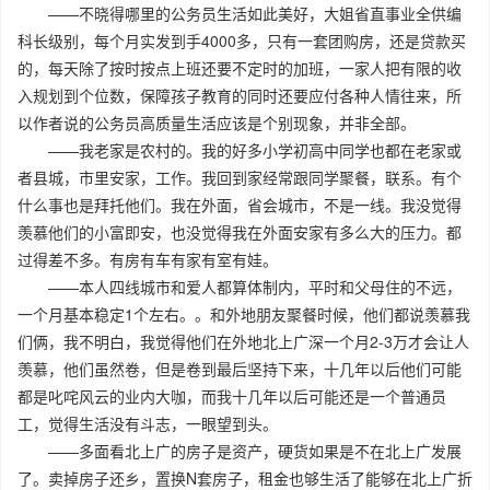
——不晓得哪里的公务员生活如此美好，大姐省直事业全供编
科长级别，每个月实发到手4000多，只有一套团购房，还是贷款买
的，每天除了按时按点上班还要不定时的加班，一家人把有限的收
入规划到个位数，保障孩子教育的同时还要应付各种人情往来，所
以作者说的公务员高质量生活应该是个别现象，并非全部。
——我老家是农村的。我的好多小学初高中同学也都在老家或
者县城，市里安家，工作。我回到家经常跟同学聚餐，联系。有个
什么事也是拜托他们。我在外面，省会城市，不是一线。我没觉得
羡慕他们的小富即安，也没觉得我在外面安家有多么大的压力。都
过得差不多。有房有车有家有室有娃。
——本人四线城市和爱人都算体制内，平时和父母住的不远，
一个月基本稳定1个左右。。和外地朋友聚餐时候，他们都说羡慕我
们俩，我不明白，我觉得他们在外地北上广深一个月2-3万才会让人
羡慕，他们虽然卷，但是卷到最后坚持下来，十几年以后他们可能
都是叱咤风云的业内大咖，而我十几年以后可能还是一个普通员
工，觉得生活没有斗志，一眼望到头。
——多面看北上广的房子是资产，硬货如果是不在北上广发展
了。卖掉房子还乡，置换N套房子，租金也够生活了能够在北上广折