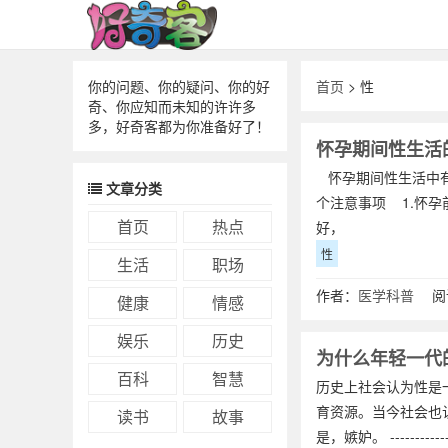
你的问题、你的疑问、你的好
首页
> 性
奇、你应知而未知的许许多
多，好奇客都为你准备好了！
怀孕期间性生活
怀孕期间性生活中有
文章分类
个注意事项 1.怀
首页
热点
好，
性
生活
职场
作者：
医学科普
阅读
健康
情感
娱乐
历史
为什么年轻一代
百科
智慧
历史上社会认为性是
育资源。当今社会也
读书
故事
是，嫉妒。 ------------