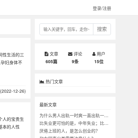
登录/注册
搜索
文章
评论
用户
间性生活的三
605篇
9条
15位
且孕妇身体不
热门文章
2022-12-26)
最新文章
为什么男人出轨一时爽一直出轨一直爽？
个人的宝贵生
比失业更可怕的是，中年失业；比中年失业更可怕的是？
基本的人性
厌倦上班的人，是怎么创业的？