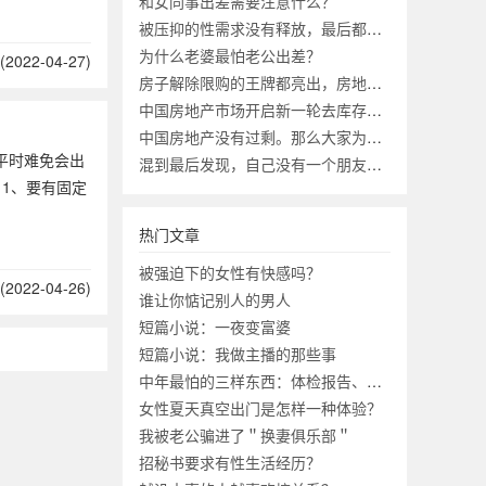
和女同事出差需要注意什么？
被压抑的性需求没有释放，最后都去哪了？
为什么老婆最怕老公出差？
2022-04-27)
房子解除限购的王牌都亮出，房地产市场会迎来第二春吗？
中国房地产市场开启新一轮去库存有何意义？
中国房地产没有过剩。那么大家为啥不买房？
平时难免会出
混到最后发现，自己没有一个朋友，究竟正不正常？
1、要有固定
热门文章
被强迫下的女性有快感吗？
2022-04-26)
谁让你惦记别人的男人
短篇小说：一夜变富婆
短篇小说：我做主播的那些事
中年最怕的三样东西：体检报告、工资条、成绩单
女性夏天真空出门是怎样一种体验？
我被老公骗进了＂换妻俱乐部＂
招秘书要求有性生活经历？