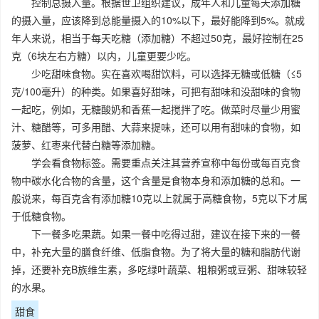
控制总摄入量。根据世卫组织建议，成年人和儿童每天添加糖
的摄入量，应该降到总能量摄入的10%以下，最好能降到5%。就成
年人来说，相当于每天吃糖（添加糖）不超过50克，最好控制在25
克（6块左右方糖）以内，儿童更要少吃。
少吃甜味食物。实在喜欢喝甜饮料，可以选择无糖或低糖（≤5
克/100毫升）的种类。如果喜好甜味，可把有甜味和没甜味的食物
一起吃，例如，无糖酸奶和香蕉一起搅拌了吃。做菜时尽量少用蜜
汁、糖醋等，可多用醋、大蒜来提味，还可以用有甜味的食物，如
菠萝、红枣来代替白糖等添加糖。
学会看食物标签。需要重点关注其营养宣称中每份或每百克食
物中碳水化合物的含量，这个含量是食物本身和添加糖的总和。一
般说来，每百克含有添加糖10克以上就属于高糖食物，5克以下才属
于低糖食物。
下一餐多吃果蔬。如果一餐中吃得过甜，建议在接下来的一餐
中，补充大量的膳食纤维、低脂食物。为了将大量的糖和脂肪代谢
掉，还要补充B族维生素，多吃绿叶蔬菜、粗粮粥或豆粥、甜味较轻
的水果。
甜食