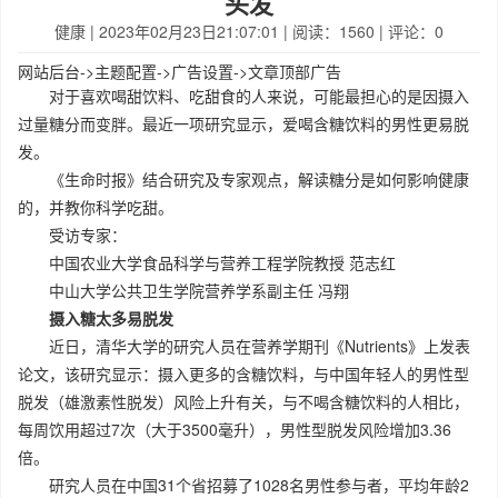
头发
健康
| 2023年02月23日21:07:01 | 阅读：1560 | 评论：0
网站后台->主题配置->广告设置->文章顶部广告
对于喜欢喝甜饮料、吃甜食的人来说，可能最担心的是因摄入
过量糖分而变胖。最近一项研究显示，爱喝含糖饮料的男性更易脱
发。
《生命时报》结合研究及专家观点，解读糖分是如何影响健康
的，并教你科学吃甜。
受访专家：
中国农业大学食品科学与营养工程学院教授 范志红
中山大学公共卫生学院营养学系副主任 冯翔
摄入糖太多易脱发
近日，清华大学的研究人员在营养学期刊《Nutrients》上发表
论文，该研究显示：摄入更多的含糖饮料，与中国年轻人的男性型
脱发（雄激素性脱发）风险上升有关，与不喝含糖饮料的人相比，
每周饮用超过7次（大于3500毫升），男性型脱发风险增加3.36
倍。
研究人员在中国31个省招募了1028名男性参与者，平均年龄2