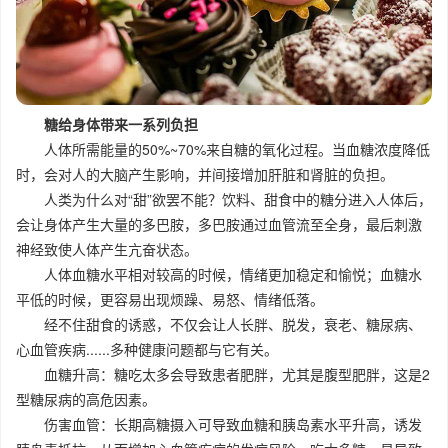
糖给身体带来一系列负担
人体所需能量的50%~70%来自糖的氧化过程。当血糖浓度降低
时，会对人的大脑产生影响，并间接增加肝脏和肾脏的负担。
人类为什么对“甜”欲罢不能？饮料、甜食中的糖分进入人体后，
会让身体产生大量的多巴胺，多巴胺通过血管流至全身，最后刺激
神经致使人体产生亢奋状态。
人体血糖水平相对较高的时候，情绪更加稳定和愉悦；血糖水
平低的时候，更容易出现烦躁、易怒、情绪低落。
经不住甜食的诱惑，不仅会让人长胖、脱发，衰老、糖尿病、
心血管疾病......多种健康问题都与它有关。
血糖升高：糖吃太多会导致患者肥胖，尤其是腹型肥胖，这是2
型糖尿病的高危因素。
伤害血管：长期高糖摄入可导致血糖和胰岛素水平升高，诱发