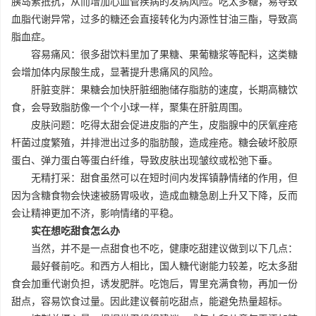
胰岛素抵抗，从而增加心血管疾病的发病风险。吃太多糖，易导致
血脂代谢异常，过多的糖还会直接转化为内源性甘油三酯，导致高
脂血症。
容易痛风：很多甜饮料里加了果糖、果葡糖浆等配料，这类糖
会增加体内尿酸生成，显著提升患痛风的风险。
肝脏变胖：果糖会加快肝脏细胞储存脂肪的速度，长期高糖饮
食，会导致脂肪像一个个小球一样，聚集在肝脏周围。
皮肤问题：吃得太甜会促进皮脂的产生，皮脂腺中的厌氧痤疮
杆菌过度繁殖，并排泄出过多的脂肪酸，造成痤疮。糖会破坏胶原
蛋白、弹力蛋白等蛋白纤维，导致皮肤出现皱纹或松弛下垂。
无精打采：甜食虽然可以在短时间内发挥镇静情绪的作用，但
因为含糖食物会快速被肠胃吸收，造成血糖急剧上升又下降，反而
会让精神更加不济，影响情绪的平稳。
实在想吃甜食怎么办
当然，并不是一点甜食也不吃，健康吃甜建议做到以下几点：
最好餐前吃。和西方人相比，国人糖代谢能力较差，吃太多甜
食会加重代谢负担，诱发肥胖。吃饱后，胃里充满食物，再加一份
甜点，容易饮食过量。因此建议餐前吃甜点，能避免热量超标。