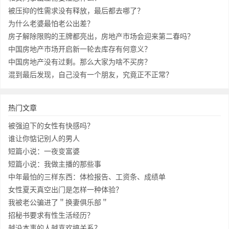
被压抑的性需求没有释放，最后都去哪了？
为什么老婆最怕老公出差？
房子解除限购的王牌都亮出，房地产市场会迎来第二春吗？
中国房地产市场开启新一轮去库存有何意义？
中国房地产没有过剩。那么大家为啥不买房？
混到最后发现，自己没有一个朋友，究竟正不正常？
热门文章
被强迫下的女性有快感吗？
谁让你惦记别人的男人
短篇小说：一夜变富婆
短篇小说：我做主播的那些事
中年最怕的三样东西：体检报告、工资条、成绩单
女性夏天真空出门是怎样一种体验？
我被老公骗进了＂换妻俱乐部＂
招秘书要求有性生活经历？
越没本事的人越喜欢搞关系？