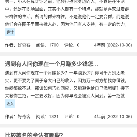
第一，小人在算计你之前，他会拉拢你身边的人，不管是在生活
中，还是在职场里面，其实小人都有一个特点，那就是喜欢过着群
来群往的生活。所谓的群来群往，不是说他们一定要合群，而是说
他们会在圈子里面拉拢人心，因为他们有人支持，有一定的势力，
所以他们才敢时不时的去得罪别人，去算计别
算计
作者：
好奇客
阅读：1700 评论：0
4年前 (2022-10-06)
遇到有人问你现在一个月赚多少钱怎么回答好呢？
遇到有人问你现在一个月赚多少？一年赚多少？你可千万别太老
实，更不要为了面子夸大自己的收入，因为万一对方想找你借钱，
你躲都躲不过。那该如何巧妙回应，又能避免给自己添堵呢？接下
来教你三招，一定要收好，因为你早晚会被别人问到。第一招就
是：如果你结婚了或者有对象的话，就可以拿老
收入
作者：
好奇客
阅读：1321 评论：0
4年前 (2022-10-06)
比较著名的拳法有哪些？