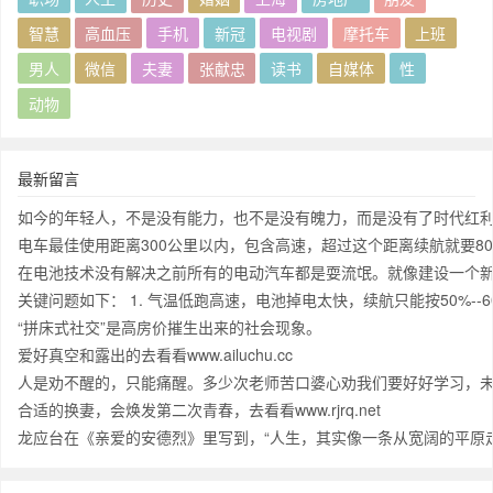
智慧
高血压
手机
新冠
电视剧
摩托车
上班
男人
微信
夫妻
张献忠
读书
自媒体
性
动物
最新留言
如今的年轻人，不是没有能力，也不是没有魄力，而是没有了时代红
电车最佳使用距离300公里以内，包含高速，超过这个距离续航就要
在电池技术没有解决之前所有的电动汽车都是耍流氓。就像建设一个新
关键问题如下： 1. 气温低跑高速，电池掉电太快，续航只能按50%-
“拼床式社交”是高房价摧生出来的社会现象。
爱好真空和露出的去看看www.ailuchu.cc
人是劝不醒的，只能痛醒。多少次老师苦口婆心劝我们要好好学习，
合适的换妻，会焕发第二次青春，去看看www.rjrq.net
龙应台在《亲爱的安德烈》里写到，“人生，其实像一条从宽阔的平