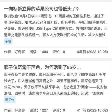
一向标新立异的苹果公司也得低头了?
欧洲议会10月4日以602票赞成、13票反对的压倒性多数，通过了一
项电子新规，要求从2024年底开始，所有手机、平板电脑等便携电
子设备，都必须使用USB Type-C的充电接口。按照欧盟的说法，让
这些充电接头规格统一，将大大方便欧洲民众的生活，减少大量过
时的充电器，将帮
手机
作者：
好奇客
阅读：1404 评论：0
4年前 (2022-10-05)
郭子仪沉溺于声色，为何活到了85岁高龄？
郭子仪晚年妻妾成群，成日沉溺于声色，却活到了85岁高龄！千年
过去了，后人懂得他的高明之处：如果不这样做，郭家必遭灭门！
公元757年，郭子仪率军从叛军手中，成功收复了“两京”——长安和
洛阳。回朝时，唐肃宗李亨亲自派人来灞上迎接，还说：“国家再
造，是你的功劳啊！”并加封郭子
郭子仪
作者：
好奇客
阅读：1227 评论：0
4年前 (2022-10-02)