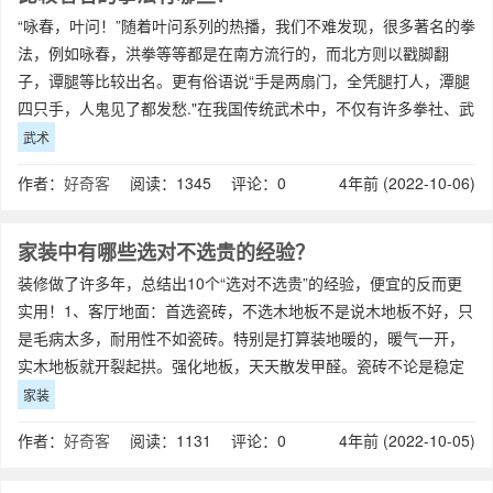
“咏春，叶问！”随着叶问系列的热播，我们不难发现，很多著名的拳
法，例如咏春，洪拳等等都是在南方流行的，而北方则以戳脚翻
子，谭腿等比较出名。更有俗语说“手是两扇门，全凭腿打人，潭腿
四只手，人鬼见了都发愁."在我国传统武术中，不仅有许多拳社、武
士会等武术组织兴起于
武术
作者：
好奇客
阅读：1345 评论：0
4年前 (2022-10-06)
家装中有哪些选对不选贵的经验？
装修做了许多年，总结出10个“选对不选贵”的经验，便宜的反而更
实用！1、客厅地面：首选瓷砖，不选木地板不是说木地板不好，只
是毛病太多，耐用性不如瓷砖。特别是打算装地暖的，暖气一开，
实木地板就开裂起拱。强化地板，天天散发甲醛。瓷砖不论是稳定
度还是环保性都比木地板好，而且地
家装
作者：
好奇客
阅读：1131 评论：0
4年前 (2022-10-05)