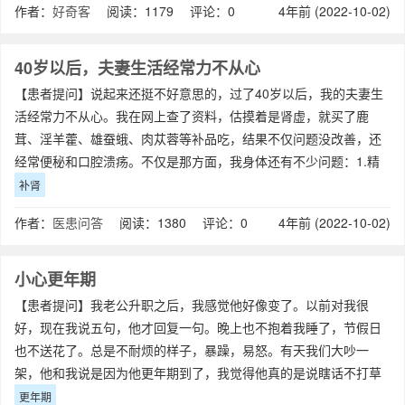
作者：
好奇客
阅读：1179 评论：0
4年前 (2022-10-02)
40岁以后，夫妻生活经常力不从心
【患者提问】说起来还挺不好意思的，过了40岁以后，我的夫妻生
活经常力不从心。我在网上查了资料，估摸着是肾虚，就买了鹿
茸、淫羊藿、雄蚕蛾、肉苁蓉等补品吃，结果不仅问题没改善，还
经常便秘和口腔溃疡。不仅是那方面，我身体还有不少问题：1.精
力特别差，容易疲惫，总想躺着；2.脱
补肾
作者：
医患问答
阅读：1380 评论：0
4年前 (2022-10-02)
小心更年期
【患者提问】我老公升职之后，我感觉他好像变了。以前对我很
好，现在我说五句，他才回复一句。晚上也不抱着我睡了，节假日
也不送花了。总是不耐烦的样子，暴躁，易怒。有天我们大吵一
架，他和我说是因为他更年期到了，我觉得他真的是说瞎话不打草
稿。后面我朋友让我理解一下，男性的更年期是
更年期