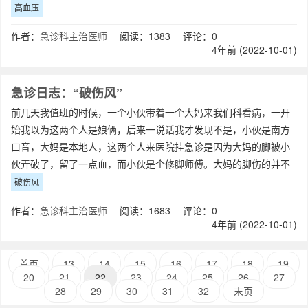
分钟再量，血压还是没下去，又过了十几分
高血压
作者：
急诊科主治医师
阅读：1383 评论：0
4年前 (2022-10-01)
急诊日志：“破伤风”
前几天我值班的时候，一个小伙带着一个大妈来我们科看病，一开
始我以为这两个人是娘俩，后来一说话我才发现不是，小伙是南方
口音，大妈是本地人，这两个人来医院挂急诊是因为大妈的脚被小
伙弄破了，留了一点血，而小伙是个修脚师傅。大妈的脚伤的并不
严重，就是踇趾旁边破了一点皮，很小的一
破伤风
作者：
急诊科主治医师
阅读：1683 评论：0
4年前 (2022-10-01)
首页
13
14
15
16
17
18
19
20
21
22
23
24
25
26
27
28
29
30
31
32
末页