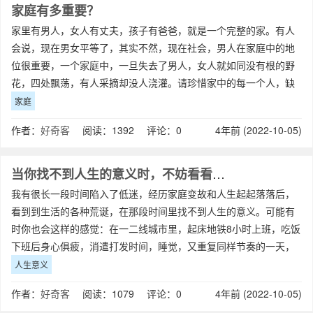
家庭有多重要？
家里有男人，女人有丈夫，孩子有爸爸，就是一个完整的家。有人
会说，现在男女平等了，其实不然，现在社会，男人在家庭中的地
位很重要，一个家庭中，一旦失去了男人，女人就如同没有根的野
花，四处飘荡，有人采摘却没人浇灌。请珍惜家中的每一个人，缺
一不可。作为一个男人应该懂得珍惜自己爱
家庭
作者：
好奇客
阅读：1392 评论：0
4年前 (2022-10-05)
当你找不到人生的意义时，不妨看看这篇文章
我有很长一段时间陷入了低迷，经历家庭变故和人生起起落落后，
看到到生活的各种荒诞，在那段时间里找不到人生的意义。可能有
时你也会这样的感觉：在一二线城市里，起床地铁8小时上班，吃饭
下班后身心俱疲，消遣打发时间，睡觉，又重复同样节奏的一天，
星期一二三四五六七，不断地一周又一周
人生意义
作者：
好奇客
阅读：1079 评论：0
4年前 (2022-10-05)