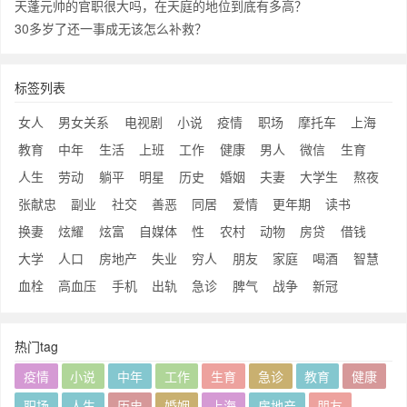
天蓬元帅的官职很大吗，在天庭的地位到底有多高？
30多岁了还一事成无该怎么补救？
标签列表
女人
男女关系
电视剧
小说
疫情
职场
摩托车
上海
教育
中年
生活
上班
工作
健康
男人
微信
生育
人生
劳动
躺平
明星
历史
婚姻
夫妻
大学生
熬夜
张献忠
副业
社交
善恶
同居
爱情
更年期
读书
换妻
炫耀
炫富
自媒体
性
农村
动物
房贷
借钱
大学
人口
房地产
失业
穷人
朋友
家庭
喝酒
智慧
血栓
高血压
手机
出轨
急诊
脾气
战争
新冠
热门tag
疫情
小说
中年
工作
生育
急诊
教育
健康
职场
人生
历史
婚姻
上海
房地产
朋友