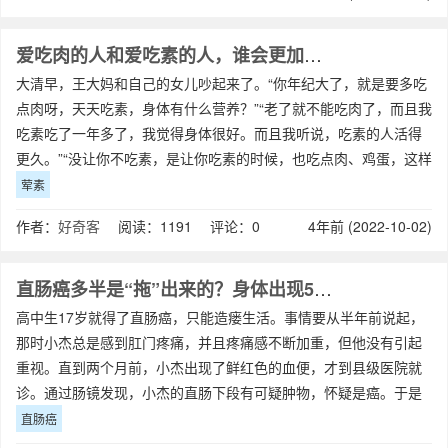
爱吃肉的人和爱吃素的人，谁会更加长寿？
大清早，王大妈和自己的女儿吵起来了。“你年纪大了，就是要多吃
点肉呀，天天吃素，身体有什么营养？”“老了就不能吃肉了，而且我
吃素吃了一年多了，我觉得身体很好。而且我听说，吃素的人活得
更久。”“没让你不吃素，是让你吃素的时候，也吃点肉、鸡蛋，这样
营养均衡一点。再说，网上明明
荤素
作者：
好奇客
阅读：1191 评论：0
4年前 (2022-10-02)
直肠癌多半是“拖”出来的？身体出现5种情况，建议早做检查
高中生17岁就得了直肠癌，只能造瘘生活。事情要从半年前说起，
那时小杰总是感到肛门疼痛，并且疼痛感不断加重，但他没有引起
重视。直到两个月前，小杰出现了鲜红色的血便，才到县级医院就
诊。通过肠镜发现，小杰的直肠下段有可疑肿物，怀疑是癌。于是
转至当地的省级医院做病理检查后，提示
直肠癌