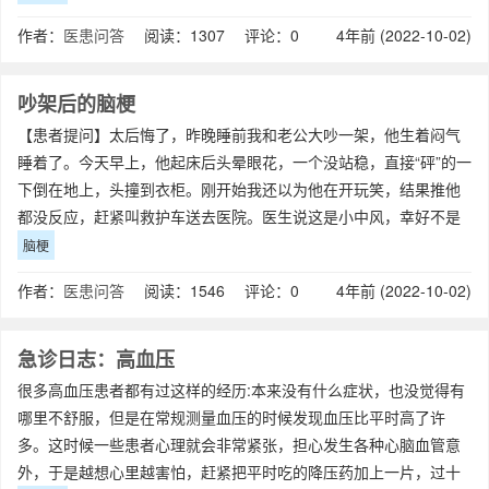
作者：
医患问答
阅读：1307 评论：0
4年前 (2022-10-02)
吵架后的脑梗
【患者提问】太后悔了，昨晚睡前我和老公大吵一架，他生着闷气
睡着了。今天早上，他起床后头晕眼花，一个没站稳，直接“砰”的一
下倒在地上，头撞到衣柜。刚开始我还以为他在开玩笑，结果推他
都没反应，赶紧叫救护车送去医院。医生说这是小中风，幸好不是
真正的中风，不然凶多吉
脑梗
作者：
医患问答
阅读：1546 评论：0
4年前 (2022-10-02)
急诊日志：高血压
很多高血压患者都有过这样的经历:本来没有什么症状，也没觉得有
哪里不舒服，但是在常规测量血压的时候发现血压比平时高了许
多。这时候一些患者心理就会非常紧张，担心发生各种心脑血管意
外，于是越想心里越害怕，赶紧把平时吃的降压药加上一片，过十