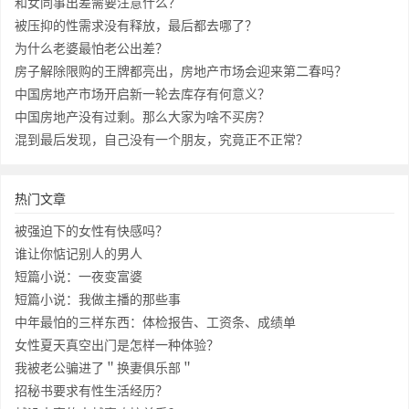
和女同事出差需要注意什么？
被压抑的性需求没有释放，最后都去哪了？
为什么老婆最怕老公出差？
房子解除限购的王牌都亮出，房地产市场会迎来第二春吗？
中国房地产市场开启新一轮去库存有何意义？
中国房地产没有过剩。那么大家为啥不买房？
混到最后发现，自己没有一个朋友，究竟正不正常？
热门文章
被强迫下的女性有快感吗？
谁让你惦记别人的男人
短篇小说：一夜变富婆
短篇小说：我做主播的那些事
中年最怕的三样东西：体检报告、工资条、成绩单
女性夏天真空出门是怎样一种体验？
我被老公骗进了＂换妻俱乐部＂
招秘书要求有性生活经历？