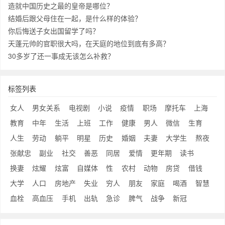
造就中国历史之最的皇帝是哪位？
结婚后跟父母住在一起，是什么样的体验？
你后悔送子女出国留学了吗？
天蓬元帅的官职很大吗，在天庭的地位到底有多高？
30多岁了还一事成无该怎么补救？
标签列表
女人
男女关系
电视剧
小说
疫情
职场
摩托车
上海
教育
中年
生活
上班
工作
健康
男人
微信
生育
人生
劳动
躺平
明星
历史
婚姻
夫妻
大学生
熬夜
张献忠
副业
社交
善恶
同居
爱情
更年期
读书
换妻
炫耀
炫富
自媒体
性
农村
动物
房贷
借钱
大学
人口
房地产
失业
穷人
朋友
家庭
喝酒
智慧
血栓
高血压
手机
出轨
急诊
脾气
战争
新冠