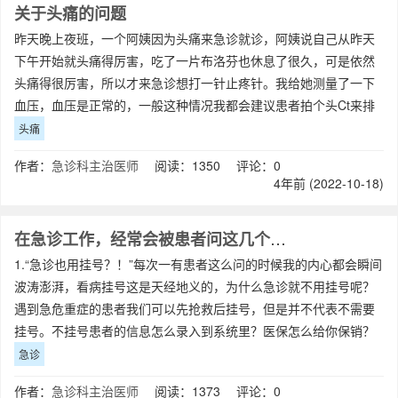
关于头痛的问题
昨天晚上夜班，一个阿姨因为头痛来急诊就诊，阿姨说自己从昨天
下午开始就头痛得厉害，吃了一片布洛芬也休息了很久，可是依然
头痛得很厉害，所以才来急诊想打一针止疼针。我给她测量了一下
血压，血压是正常的，一般这种情况我都会建议患者拍个头Ct来排
除一下有没有颅内出血或者其它问题，但
头痛
作者：
急诊科主治医师
阅读：1350 评论：0
4年前 (2022-10-18)
在急诊工作，经常会被患者问这几个问题
1.“急诊也用挂号？！”每次一有患者这么问的时候我的内心都会瞬间
波涛澎湃，看病挂号这是天经地义的，为什么急诊就不用挂号呢？
遇到急危重症的患者我们可以先抢救后挂号，但是并不代表不需要
挂号。不挂号患者的信息怎么录入到系统里？医保怎么给你保销？
而且现在的医院都是电脑办公，不挂
急诊
作者：
急诊科主治医师
阅读：1373 评论：0