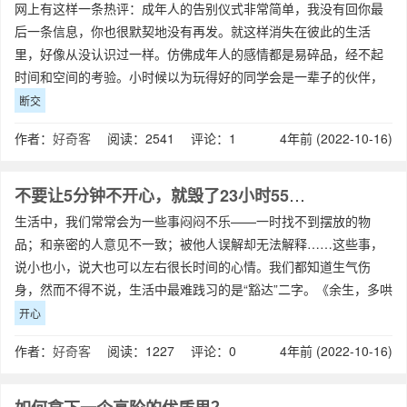
网上有这样一条热评：成年人的告别仪式非常简单，我没有回你最
后一条信息，你也很默契地没有再发。就这样消失在彼此的生活
里，好像从没认识过一样。仿佛成年人的感情都是易碎品，经不起
时间和空间的考验。小时候以为玩得好的同学会是一辈子的伙伴，
但仅仅是一方转个校，彼此的关系就开始逐渐
断交
作者：
好奇客
阅读：2541 评论：1
4年前 (2022-10-16)
不要让5分钟不开心，就毁了23小时55分钟的开心
生活中，我们常常会为一些事闷闷不乐——一时找不到摆放的物
品；和亲密的人意见不一致；被他人误解却无法解释……这些事，
说小也小，说大也可以左右很长时间的心情。我们都知道生气伤
身，然而不得不说，生活中最难践习的是“豁达”二字。《余生，多哄
自己开心》01生气前，先给自己五分钟生
开心
作者：
好奇客
阅读：1227 评论：0
4年前 (2022-10-16)