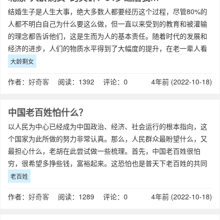
结婚生子是人生大事，绝大多数人都要经历这个过程，尽管80%的
人都不明白自己为什么要这么做，但一直以来受到的教育和被灌输
的理念都告诉他们，这是生而为人的基本责任。随着时代的发展和
经济的进步，人们的物质水平得到了大幅度的提升，在老一辈人看
来，现在的年轻人无疑是最幸福的一代，
大龄剩女
作者：
好奇客
阅读：1392 评论：0
4年前 (2022-10-18)
中国老百姓怕什么？
以人民为中心已经成为中国政治、经济、社会运行的根本指向，这
个国家为此所做的努力非常认真。那么，人民群众最盼望什么，又
最担心什么，老胡在此尝试做一些梳理。首先，中国老百姓很怕
穷，很希望多挣些钱，富裕起来。这恐怕也是普天下老百姓的共同
愿望。自改革开放以来，中国最大的成功就是
老百姓
作者：
好奇客
阅读：1289 评论：0
4年前 (2022-10-18)