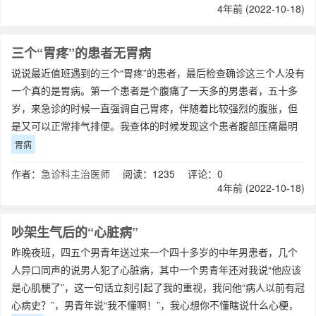
4年前 (2022-10-18)
三个“胃疼”的患者无胃病
说说最近值班遇到的三个“胃疼”的患者，最后检查确诊这三个人没有
一个真的是胃病。第一个患者是个腹痛了一天多的男患者，五十多
岁，来急诊的时候一直强调自己胃疼，伴随着比较强烈的腹胀，但
是又可以正常排气排便。我查体的时候发现这个患者腹部压痛最明
显的位置在剑突下，确实是胃的位置，
胃病
作者：
急诊科主治医师
阅读：1235 评论：0
4年前 (2022-10-18)
吵架生气后的“心脏病”
昨晚夜班，四五个男青年送过来一个四十多岁的中年男患者，几个
人异口同声的说男人犯了心脏病，其中一个男青年还对我说“他应该
是心肌梗了”，这一句话立刻引起了我的重视，我问他“病人以前有冠
心病史？”，男青年说“我不懂啊！”，我心想你不懂瞎说什么心梗，