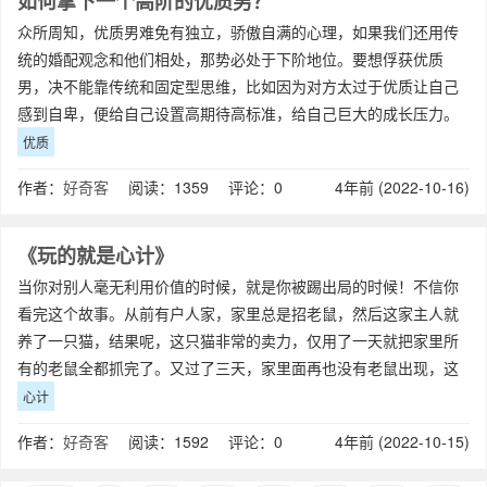
如何拿下一个高阶的优质男？
众所周知，优质男难免有独立，骄傲自满的心理，如果我们还用传
统的婚配观念和他们相处，那势必处于下阶地位。要想俘获优质
男，决不能靠传统和固定型思维，比如因为对方太过于优质让自己
感到自卑，便给自己设置高期待高标准，给自己巨大的成长压力。
让自己优秀，虽然是一个必不可少的前提，但
优质
作者：
好奇客
阅读：1359 评论：0
4年前 (2022-10-16)
《玩的就是心计》
当你对别人毫无利用价值的时候，就是你被踢出局的时候！不信你
看完这个故事。从前有户人家，家里总是招老鼠，然后这家主人就
养了一只猫，结果呢，这只猫非常的卖力，仅用了一天就把家里所
有的老鼠全都抓完了。又过了三天，家里面再也没有老鼠出现，这
个主人就感觉这只猫已经失去了作用，留着
心计
作者：
好奇客
阅读：1592 评论：0
4年前 (2022-10-15)