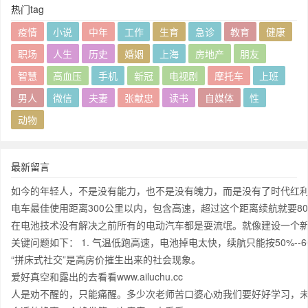
热门tag
疫情
小说
中年
工作
生育
急诊
教育
健康
职场
人生
历史
婚姻
上海
房地产
朋友
智慧
高血压
手机
新冠
电视剧
摩托车
上班
男人
微信
夫妻
张献忠
读书
自媒体
性
动物
最新留言
如今的年轻人，不是没有能力，也不是没有魄力，而是没有了时代红
电车最佳使用距离300公里以内，包含高速，超过这个距离续航就要
在电池技术没有解决之前所有的电动汽车都是耍流氓。就像建设一个新
关键问题如下： 1. 气温低跑高速，电池掉电太快，续航只能按50%-
“拼床式社交”是高房价摧生出来的社会现象。
爱好真空和露出的去看看www.ailuchu.cc
人是劝不醒的，只能痛醒。多少次老师苦口婆心劝我们要好好学习，