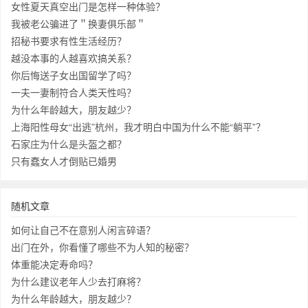
女性夏天真空出门是怎样一种体验？
我被老公骗进了＂换妻俱乐部＂
招秘书要求有性生活经历？
越没本事的人越喜欢搞关系？
你后悔送子女出国留学了吗？
一夫一妻制符合人类天性吗？
为什么年龄越大，朋友越少？
上海阳性母女“出逃”杭州，我才明白中国为什么不能“躺平”？
石家庄为什么是头盔之都？
只有蠢女人才倒贴已婚男
随机文章
如何让自己不在意别人闲言碎语？
出门在外，你看懂了哪些不为人知的秘密？
体重能决定寿命吗？
为什么建议老年人少去打麻将？
为什么年龄越大，朋友越少？