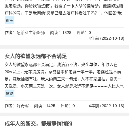
腿老没劲，你给我输点液”。我看了一眼大爷的挂号条，他挂的是脑
病科的号，于是我问他“您是已经去脑病科看过了吗？”，他回答“我
刚才去了，他们不给我输，我就找
输液
作者：
急诊科主治医师
阅读：1328 评论：0
4年前 (2022-10-18)
女人的欲望永远都不会满足
女人的欲望永远都不会满足，我滴酒不沾，央企单位，年收入在
20w以上，无车贷房贷，家务基本和老婆一半一半，老婆还是不满
足，嫌我抽烟有味，我大约两三天一包烟，从不在家里抽，夏天一
天洗澡，冬天两三天洗一次。女人就是永远不满足----------人比人气
死人，我的工资是男人的十
欲望
作者：
好奇客
阅读：1425 评论：0
4年前 (2022-10-16)
成年人的断交，都是静悄悄的