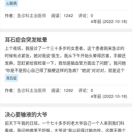
搞得我一阵紧张。我让他们把男
心脏病
作者：
急诊科主治医师
阅读：1242 评论：0
4年前 (2022-10-18)
耳石症会突发眩晕
上个夜班，我接诊了一个三十多岁的女患者，这个患者刚来急诊的
时候有点紧张，她对我说“医生，我从下午开始头晕得厉害，手脚还
发麻，您赶紧给我检查一下，我怕是脑血管方面出了问题”。我问她
“你是不是担心自己得了脑梗这样的急病？”她说“对对对，就是这个
意思”。我告诉她“你放心，你这
耳石症
作者：
急诊科主治医师
阅读：1292 评论：0
4年前 (2022-10-18)
决心要输液的大爷
前天下午我的日班，一个七十多岁的老大爷自己一个人来到我们科
看病，我问他哪里不舒服，大爷说“我以前得过脑血栓，这两天两个