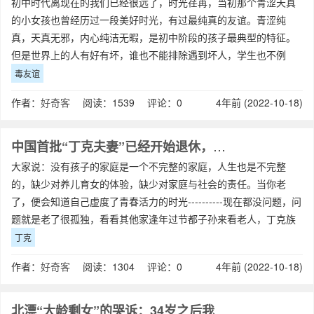
初中时代离现在的我们已经很远了，时光荏苒，当初那个青涩天真
的小女孩也曾经历过一段美好时光，有过最纯真的友谊。青涩纯
真，天真无邪，内心纯洁无暇，是初中阶段的孩子最典型的特征。
但是世界上的人有好有坏，谁也不能排除遇到坏人，学生也不例
外，学生也可能遇到毁掉自己的“毒友谊”！特
毒友谊
作者：
好奇客
阅读：1539 评论：0
4年前 (2022-10-18)
中国首批“丁克夫妻”已经开始退休，没有孩子，他们后悔了吗？
大家说：没有孩子的家庭是一个不完整的家庭，人生也是不完整
的，缺少对养儿育女的体验，缺少对家庭与社会的责任。当你老
了，便会知道自己虚度了青春活力的时光----------现在都没问题，问
题就是老了很孤独，看看其他家逢年过节都子孙来看老人，丁克族
呢？尤其是离婚或者另外一半走
丁克
作者：
好奇客
阅读：1304 评论：0
4年前 (2022-10-18)
北漂“大龄剩女”的哭诉：34岁之后我才知道错了