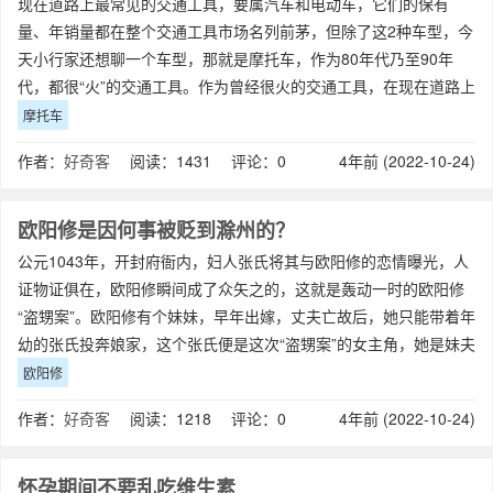
现在道路上最常见的交通工具，要属汽车和电动车，它们的保有
量、年销量都在整个交通工具市场名列前茅，但除了这2种车型，今
天小行家还想聊一个车型，那就是摩托车，作为80年代乃至90年
代，都很“火”的交通工具。作为曾经很火的交通工具，在现在道路上
鲜少能够见到，造成这种情况的因素
摩托车
作者：
好奇客
阅读：1431 评论：0
4年前 (2022-10-24)
欧阳修是因何事被贬到滁州的？
公元1043年，开封府衙内，妇人张氏‬将其‬与‬欧阳修‬的恋情‬曝光‬，人
证物证‬俱在‬，欧阳修瞬间‬成了‬众矢之的‬，这就是轰动一时的欧阳修
“盗甥案”。欧阳修有个妹妹，早年出嫁，丈夫亡故后，她只能带着年
幼的张氏投奔娘家，这个张氏便是这次“盗甥案”的女主角，她是妹夫
与前
欧阳修
作者：
好奇客
阅读：1218 评论：0
4年前 (2022-10-24)
怀孕期间不要乱吃维生素