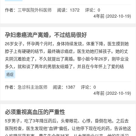
作者：
三甲医院外科医师
阅读：1372 评论：0
4年前 (2022-10-19)
孕妇患癌流产离婚，不过结局很好
26岁女子，怀孕两个月时，身体持续发烧，体重下降，医生摸到她
脖子上有硬硬的结节，最终确诊癌症，医生劝她打掉孩子。她的丈
夫阴沉着脸走了，不久就提出了离婚。黎小姐今年26岁，刚毕业没
多久，就和谈了两年的男朋友结婚了，并且在今年怀上了爱的结
晶。怀孕后，婆婆和老公对她百依百顺，
癌症
作者：
急诊科主治医师
阅读：1387 评论：0
4年前 (2022-10-19)
必须重视高血压的严重性
5岁男子，吃了3年降压药后，头晕眼花、心悸，昏倒在地。之后去
医院检查，医生发现他”血钾“偏低，让他停下现在吃的药，告诉他这
么吃降压药有害。曹先生今年35岁，从大学毕业以来，他的生活习