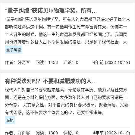
“量子纠缠”获诺贝尔物理学奖，所有人的命运都已经决定好了
“量子纠缠”获诺贝尔物理学奖，所有人的命运都已经决定好了每个人
都听说过命运这个词。有一句话叫作生死有命富贵在天，仿佛每一
个人诞生的时候，他这一生的命运和发展都已经被固定了。我国民
间也流传着许多替人占卜命运发展的技法，只是到了现代社会，人
们更愿意将其当成一种娱乐，并不会相
量子纠缠
作者：
好奇客
阅读：1453 评论：0
4年前 (2022-10-19)
有种说法对吗？不要和减肥成功的人做朋友
现代人们对自己的要求越来越高，无论是在学历、能力以及社交方
面，还是在身材的保持方面，大多数年轻人对自己的要求可谓是十
分苛刻。 尤其是女性，对于自己的身材要求极高，既要清瘦，又要
有线条感，这不仅要求个体要吃的少，还要经常锻炼。
减肥
作者：
好奇客
阅读：1300 评论：0
4年前 (2022-10-19)