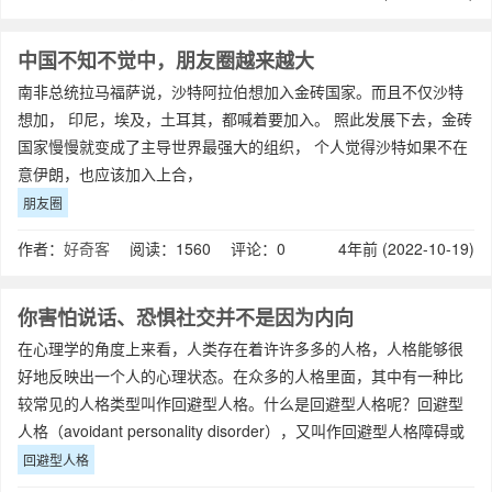
中国不知不觉中，朋友圈越来越大
南非总统拉马福萨说，沙特阿拉伯想加入金砖国家。而且不仅沙特
想加， 印尼，埃及，土耳其，都喊着要加入。 照此发展下去，金砖
国家慢慢就变成了主导世界最强大的组织， 个人觉得沙特如果不在
意伊朗，也应该加入上合，
朋友圈
作者：
好奇客
阅读：1560 评论：0
4年前 (2022-10-19)
你害怕说话、恐惧社交并不是因为内向
在心理学的角度上来看，人类存在着许许多多的人格，人格能够很
好地反映出一个人的心理状态。在众多的人格里面，其中有一种比
较常见的人格类型叫作回避型人格。什么是回避型人格呢？回避型
人格（avoidant personality disorder），又叫作回避型人格障碍或
者逃避
回避型人格