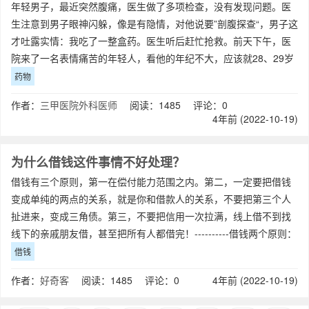
年轻男子，最近突然腹痛，医生做了多项检查，没有发现问题。医
生注意到男子眼神闪躲，像是有隐情，对他说要”剖腹探查“，男子这
才吐露实情：我吃了一整盒药。医生听后赶忙抢救。前天下午，医
院来了一名表情痛苦的年轻人，看他的年纪不大，应该就28、29岁
那样。他捂着肚子，一个人跑过来
药物
作者：
三甲医院外科医师
阅读：1485 评论：0
4年前 (2022-10-19)
为什么借钱这件事情不好处理？
借钱有三个原则，第一在偿付能力范围之内。第二，一定要把借钱
变成单纯的两点的关系，就是你和借款人的关系，不要把第三个人
扯进来，变成三角债。第三，不要把信用一次拉满，线上借不到找
线下的亲戚朋友借，甚至把所有人都借完！----------借钱两个原则：
1.哪怕对方不还，也不
借钱
作者：
好奇客
阅读：1485 评论：0
4年前 (2022-10-19)