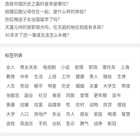
造就中国历史之最的皇帝是哪位？
结婚后跟父母住在一起，是什么样的体验？
你后悔送子女出国留学了吗？
天蓬元帅的官职很大吗，在天庭的地位到底有多高？
30多岁了还一事成无该怎么补救？
标签列表
女人
男女关系
电视剧
小说
疫情
职场
摩托车
上海
教育
中年
生活
上班
工作
健康
男人
微信
生育
人生
劳动
躺平
明星
历史
婚姻
夫妻
大学生
熬夜
张献忠
副业
社交
善恶
同居
爱情
更年期
读书
换妻
炫耀
炫富
自媒体
性
农村
动物
房贷
借钱
大学
人口
房地产
失业
穷人
朋友
家庭
喝酒
智慧
血栓
高血压
手机
出轨
急诊
脾气
战争
新冠