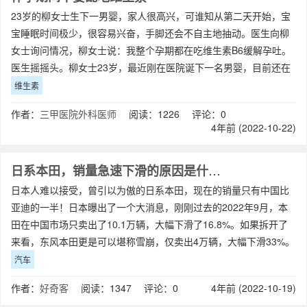
23岁的柳女士生下一男婴，家人很高兴，可谁知从第二天开始，宝
宝睡眠时间极少，很容易兴奋，手脚还会不自主地抽动。医生向柳
女士询问情况，柳女士说：我整个孕期都在吃维生素B6缓解孕吐。
医生摇摇头。柳女士23岁，最近刚在医院诞下一名男婴，目前还在
住院当中。柳女士是顺产，原本可以
维生素
作者：
三甲医院外科医师
阅读：1226 评论：0
4年前 (2022-10-22)
日系本田，销量急速下滑的原因是什么？
日本人难以接受，曾引以为傲的日系本田，现在的销量只有中国比
亚迪的一半！日本曝出了一个大消息，刚刚过去的2022年9月，本
田在中国市场只卖出了10.1万辆，大幅下滑了16.8%。如果拆开了
来看，东风本田更是可以堪称雪崩，仅卖出4万辆，大幅下滑33%。
汽车
作者：
好奇客
阅读：1347 评论：0
4年前 (2022-10-19)