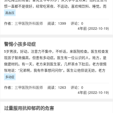
惯一直都不是很好，经常吃宵夜、不运动，喜欢喝饮料、睡觉。而
这，也导致了175cm不到的曹
高血压
作者：
三甲医院外科医师
阅读：1399 评论：0
4年前 (2022-10-19)
警惕小孩多动症
5岁男孩，好动，注意力不集中，不听话，来医院检查。医生检查发
现孩子智商偏高，但患有多动症。医生有一位认识的人，姓方，是
做建材的。有一天，老方来到医生家，几杯茶水下肚后，老方很惆
怅地说：“兄弟啊，我有件事想问问你”。医生让他但说无妨，老方
说：“是这样的，我只有一个女儿，我
多动症
作者：
三甲医院外科医师
阅读：1263 评论：0
4年前 (2022-10-19)
过量服用抗抑郁药的危害