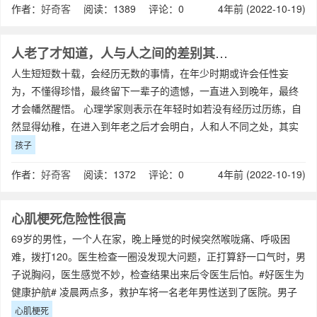
作者：
好奇客
阅读：1389 评论：0
4年前 (2022-10-19)
人老了才知道，人与人之间的差别其实在于孩子
人生短短数十载，会经历无数的事情，在年少时期或许会任性妄
为，不懂得珍惜，最终留下一辈子的遗憾，一直进入到晚年，最终
才会幡然醒悟。 心理学家则表示在年轻时如若没有经历过历练，自
然显得幼稚，在进入到年老之后才会明白，人和人不同之处，其实
在于孩子
孩子
作者：
好奇客
阅读：1372 评论：0
4年前 (2022-10-19)
心肌梗死危险性很高
69岁的男性，一个人在家，晚上睡觉的时候突然喉咙痛、呼吸困
难，拨打120。医生检查一圈没发现大问题，正打算舒一口气时，男
子说胸闷，医生感觉不妙，检查结果出来后令医生后怕。#好医生为
健康护航# 凌晨两点多，救护车将一名老年男性送到了医院。男子
心肌梗死