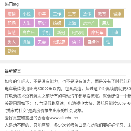
热门tag
疫情
小说
中年
工作
生育
急诊
教育
健康
职场
人生
历史
婚姻
上海
房地产
朋友
智慧
高血压
手机
新冠
电视剧
摩托车
上班
男人
微信
夫妻
张献忠
读书
自媒体
性
动物
最新留言
如今的年轻人，不是没有能力，也不是没有魄力，而是没有了时代红
电车最佳使用距离300公里以内，包含高速，超过这个距离续航就要
在电池技术没有解决之前所有的电动汽车都是耍流氓。就像建设一个新
关键问题如下： 1. 气温低跑高速，电池掉电太快，续航只能按50%-
“拼床式社交”是高房价摧生出来的社会现象。
爱好真空和露出的去看看www.ailuchu.cc
人是劝不醒的，只能痛醒。多少次老师苦口婆心劝我们要好好学习，