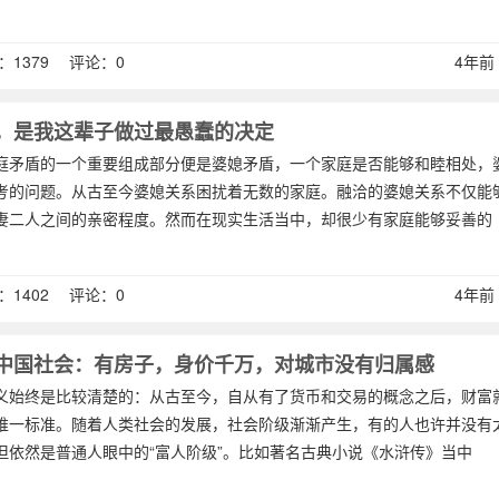
1379 评论：0
4年前 (
，是我这辈子做过最愚蠢的决定
庭矛盾的一个重要组成部分便是婆媳矛盾，一个家庭是否能够和睦相处，
考的问题。从古至今婆媳关系困扰着无数的家庭。融洽的婆媳关系不仅能
妻二人之间的亲密程度。然而在现实生活当中，却很少有家庭能够妥善的
1402 评论：0
4年前 (
中国社会：有房子，身价千万，对城市没有归属感
义始终是比较清楚的：从古至今，自从有了货币和交易的概念之后，财富
唯一标准。随着人类社会的发展，社会阶级渐渐产生，有的人也许并没有
但依然是普通人眼中的“富人阶级”。比如著名古典小说《水浒传》当中