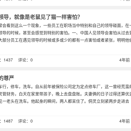
领导，就像是老鼠见了猫一样害怕？
常会看到这么一个现象，一些员工在职场当中特别和自己的领导碰面，在
领导的时候，甚至会感觉到特别的害怕。一、中国人见领导会害怕从过去
大部分员工在遇见领导的时候或多或少的都有一点害怕或者紧张，明明他
1437 评论：0
4年前 (
的尊严
车行，修车，洗车。自从前年被保险公司定为定点修车厂，这一曾经荒蛮
灵管财务，白天在家里带孩子，晚上去盘盘账。夫妻俩的日子过得还算优
见一老头在洗车。他起身的瞬间，两人都呆住了。侗灵立刻紧两步走进去
1487 评论：0
4年前 (