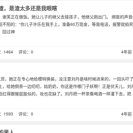
渣，是渣太多还是我眼瞎
，谢芙正在做饭。她让儿子的继父去接孩子，他继父刚出门。 绑匪的声音
不阳的：“你儿子许乐在我手上，准备60万现金，等我电话，报警就掐死
。回过神
1464 评论：0
4年前 (
批货，她正在专心地给模特换装，没注意刘丹是啥时候进来的，一回头吓
上，给她倒茶一边叨叨，姑奶奶，你这是作哪门子妖啊！正是伏天儿，刘
脸红得跟猴屁股似的，妆也花缺了。刘丹把一杯茶像喝酒一样灌下去，把
1593 评论：0
4年前 (
的男人