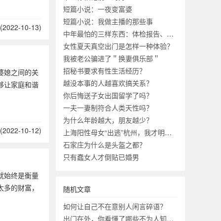
短篇小说：一夜变富婆
短篇小说：我做主播的那些事
2022-10-13)
中年最怕的三样东西：体检报告、工资条、成绩单
女性夏天真空出门是怎样一种体验？
我被老公骗进了＂换妻俱乐部＂
招秘书要求有性生活经历？
婆媳之间的关
越没本事的人越喜欢搞关系？
够让家庭和谐
你后悔送子女出国留学了吗？
一夫一妻制符合人类天性吗？
为什么年龄越大，朋友越少？
2022-10-12)
上海阳性母女“出逃”杭州，我才明白中国为什么不能“躺平”？
石家庄为什么是头盔之都？
只有蠢女人才倒贴已婚男
就始终是衡量
太多的财富，
随机文章
如何让自己不在意别人闲言碎语？
出门在外，你看懂了哪些不为人知的秘密？