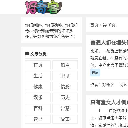
你的问题、你的疑问、你的好
首页
> 第19页
奇、你应知而未知的许许多
多，好奇客都为你准备好了！
普通人都在埋头
比如：一条街上都是
文章分类
破局立新。在原有的
首页
热点
价，中介卖房子赚取
破局
生活
职场
作者：
好奇客
阅读：
健康
情感
娱乐
历史
只有蠢女人才倒
百科
智慧
1 许蔚然碰上何
上，城市里这个年龄
读书
故事
话，爱是什么？所