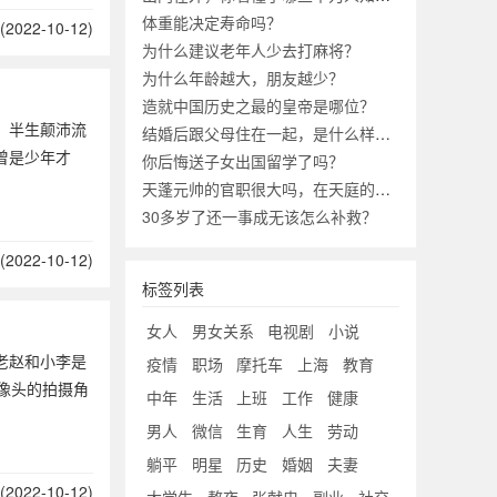
体重能决定寿命吗？
2022-10-12)
为什么建议老年人少去打麻将？
为什么年龄越大，朋友越少？
造就中国历史之最的皇帝是哪位？
，半生颠沛流
结婚后跟父母住在一起，是什么样的体验？
曾是少年才
你后悔送子女出国留学了吗？
天蓬元帅的官职很大吗，在天庭的地位到底有多高？
30多岁了还一事成无该怎么补救？
2022-10-12)
标签列表
女人
男女关系
电视剧
小说
老赵和小李是
疫情
职场
摩托车
上海
教育
像头的拍摄角
中年
生活
上班
工作
健康
男人
微信
生育
人生
劳动
躺平
明星
历史
婚姻
夫妻
2022-10-12)