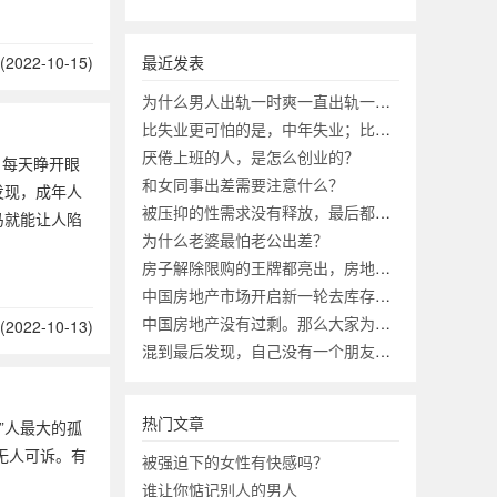
2022-10-15)
最近发表
为什么男人出轨一时爽一直出轨一直爽？
比失业更可怕的是，中年失业；比中年失业更可怕的是？
厌倦上班的人，是怎么创业的？
，每天睁开眼
和女同事出差需要注意什么？
发现，成年人
被压抑的性需求没有释放，最后都去哪了？
马就能让人陷
为什么老婆最怕老公出差？
房子解除限购的王牌都亮出，房地产市场会迎来第二春吗？
中国房地产市场开启新一轮去库存有何意义？
中国房地产没有过剩。那么大家为啥不买房？
2022-10-13)
混到最后发现，自己没有一个朋友，究竟正不正常？
热门文章
”人最大的孤
无人可诉。有
被强迫下的女性有快感吗？
谁让你惦记别人的男人