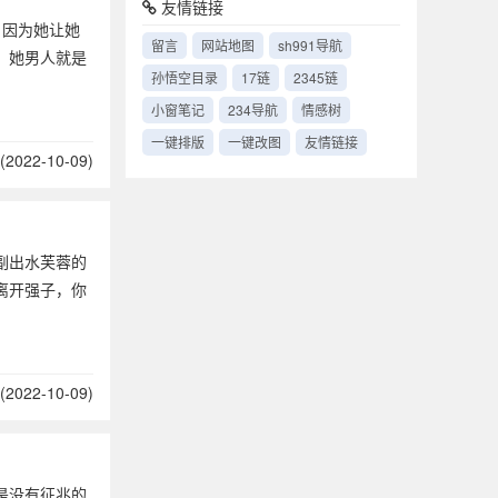
友情链接
。因为她让她
留言
网站地图
sh991导航
。她男人就是
孙悟空目录
17链
2345链
小窗笔记
234导航
情感树
一键排版
一键改图
友情链接
2022-10-09)
副出水芙蓉的
离开强子，你
2022-10-09)
是没有征兆的