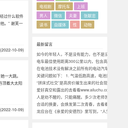
电视剧
摩托车
上班
男人
微信
夫妻
张献忠
经过什么软件
他。” 谢芙一
读书
自媒体
性
动物
最新留言
2022-10-09)
如今的年轻人，不是没有能力，也不是没有魄力，
电车最佳使用距离300公里以内，包含高速，超过
在电池技术没有解决之前所有的电动汽车都是耍流
关键问题如下： 1. 气温低跑高速，电池掉电太快，
了她一大跳。
“拼床式社交”是高房价摧生出来的社会现象。
丹顶着大太阳
爱好真空和露出的去看看www.ailuchu.cc
人是劝不醒的，只能痛醒。多少次老师苦口婆心劝
合适的换妻，会焕发第二次青春，去看看www.rjrq.ne
2022-10-09)
龙应台在《亲爱的安德烈》里写到，“人生，其实