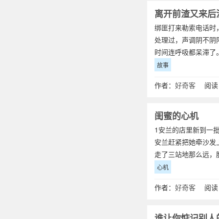
离开前渣又来后
绑匪打来勒索电话时
处理过，声调阴不阴阳
时间连呼吸都呆滞了
故事
作者：
好奇客
阅读：
闺蜜的心机
1安兰的店里新到一
安兰赶紧把她牵沙发
走了三站地那么远，
心机
作者：
好奇客
阅读：
谁让你惦记别人