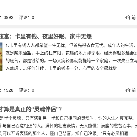
3992 评论：0
4年前 (
炫富：卡里有钱、夜里好眠、家中无怨
1.卡里有钱人人都希望一生无忧，但首先得衣食无忧。成年人的生活
就是柴米油盐，手上的钱有限，花钱的地方却无限。经历得越多越会
的底气，都是钱给的。一场大病轻易就能拖垮一个家庭，一次失业立
入焦虑……任何时候，卡里的钱多一分，心里的安全感就增
1328 评论：0
4年前 (
才算是真正的“灵魂伴侣”？
都是半个灵魂，只有遇到另一半和自己相同的灵魂时，你的人生才算完整。
个与自己心意相通的人。满怀的壮志豪情，无人能懂；满腹的愁苦心事，
到可以互诉衷肠的那个人，懂自己悲喜，知自己冷暖。“只有心灵相通