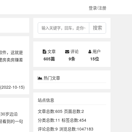
登录/注册
搜索
文章
评论
用户
软件，这就是
605篇
9条
15位
建房卖房赚差
热门文章
2022-10-15)
站点信息
文章总数:605
页面总数:2
30岁边沿
分类总数:11
标签总数:454
经看到的一句
评论总数:9
浏览总数:1047183