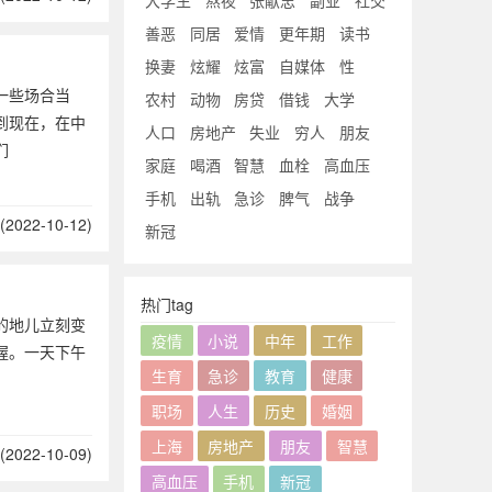
大学生
熬夜
张献忠
副业
社交
善恶
同居
爱情
更年期
读书
换妻
炫耀
炫富
自媒体
性
一些场合当
农村
动物
房贷
借钱
大学
到现在，在中
人口
房地产
失业
穷人
朋友
们
家庭
喝酒
智慧
血栓
高血压
手机
出轨
急诊
脾气
战争
2022-10-12)
新冠
热门tag
的地儿立刻变
疫情
小说
中年
工作
渥。一天下午
生育
急诊
教育
健康
职场
人生
历史
婚姻
上海
房地产
朋友
智慧
2022-10-09)
高血压
手机
新冠