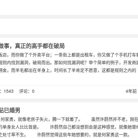
做事，真正的高手都在破局
饭店，而你做了个外卖平台；一条街上都是出租车，你又做了个手机打车
规则内找到漏洞，破局而出。那如何找漏洞呢？举个简单的例子，开发商
佣金，而羊毛都出在羊身上，时间长了羊肯定不愿意，这都是规则之内的
1543 评论：0
4年前 (
贴已婚男
家勇，就像老房子失火，腾一下就着了。 虽然许蔚然并不老，刚在
的单身女人比比皆是。 许蔚然自己都没想到会是这种感觉，就像她曾
过之处寸草不生。 许蔚然觉得这些年她想要的，就是何家勇这一款。