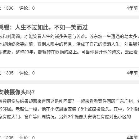
1396 评论：0
4年前 (
禹锡：人生不过如此，不如一笑而过
坡和刘禹锡，才能笑看人生的诸多失意与苦难。苏东坡一生遭遇的劫太多
他却始终微笑向前，将别人眼中的苟且，活成了自己的潇洒人生。刘禹锡
朝被贬，整整23年，都辗转在贬谪的路上。可当你翻开他的诗文，去细看
1335 评论：0
4年前 (
安装摄像头吗？
监控摄像头结果却惹来官司这是咋回事？一起来看看案件回顾广东广州，
的邻居。老赵住一楼，他在小院周围安装了8个监控摄像头。其中，6个摄
家房屋大门、窗户等四周情况。另外2个摄像头安装在房屋对出小区的
1205 评论：0
4年前 (