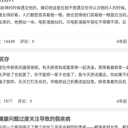
到赵坤的时候遇见他的，确切地说是在她不想遇见任何认识她的人的时候
雅长得好看，人们都愿意高看她一眼，她也觉得他们高看她一眼是应当的
出来的，他俩站一块，电影海报似的。可电影海报毕竟吃不得嚼不得，后
14438 评论：0
4年前 (
犹存
都在传柳青风骚得很呢。有天柳青和闺蜜荣荣一起洗澡，荣荣看着柳青一
名声毁了也就罢了，你不能把一辈子也毁了，我今天把话撂这，你如果不
强子那样，天天打打杀杀的，早晚把自己折腾进监狱里。柳青拿着吹风机
1577 评论：0
4年前 (
健康问题过度关注导致的假疾病
在同一个夜班接诊了两个症状几乎完全相同的患者——都是年轻女性，都