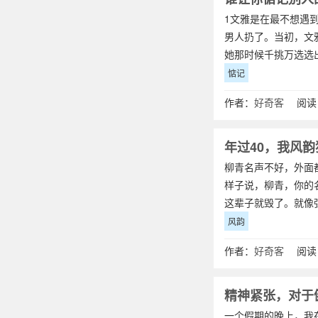
1文雅是在最不想遇
男人扔了。当初，文
她那时候千挑万选选
惦记
作者：
好奇客
阅读：
年过40，我风韵
柳青名声不好，外面
样子说，柳青，你的
这辈子就毁了。就像
风韵
作者：
好奇客
阅读：
精神紧张，对于
一个假期的晚上，我